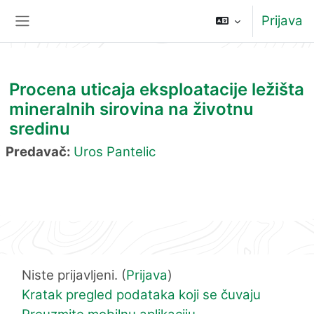
Idi na glavni sadržaj
Prijava
Bočni panel
Procena uticaja eksploatacije ležišta
mineralnih sirovina na životnu
sredinu
Predavač:
Uros Pantelic
Niste prijavljeni. (
Prijava
)
Kratak pregled podataka koji se čuvaju