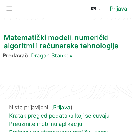
Idi na glavni sadržaj
Prijava
Bočni panel
Matematički modeli, numerički
algoritmi i računarske tehnologije
Predavač:
Dragan Stankov
Niste prijavljeni. (
Prijava
)
Kratak pregled podataka koji se čuvaju
Preuzmite mobilnu aplikaciju