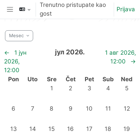
Idi na glavni sadržaj
Trenutno pristupate kao
Prijava
gost
Bočni panel
Mesec
јул 2026.
←
1 јун
1 авг 2026,
2026,
12:00
→
12:00
Ponedeljak
Utorak
Sreda
Četvrtak
Petak
Subota
Nedelj
Pon
Uto
Sre
Čet
Pet
Sub
Ned
Nema događaja, среда, 1. јул
Nema događaja, четвртак, 
Nema događaja, пета
Nema događaj
Nema d
1
2
3
4
5
Nema događaja, понедељак, 6. јул
Nema događaja, уторак, 7. јул
Nema događaja, среда, 8. јул
Nema događaja, четвртак, 
Nema događaja, пета
Nema događaja
Nema d
6
7
8
9
10
11
12
Nema događaja, понедељак, 13. јул
Nema događaja, уторак, 14. јул
Nema događaja, среда, 15. јул
Nema događaja, четвртак, 
Nema događaja, пета
Nema događaj
Nema d
13
14
15
16
17
18
19