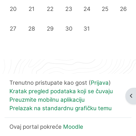
Nema događaja, понедељак, 20. јул
Nema događaja, уторак, 21. јул
Nema događaja, среда, 22. јул
Nema događaja, четвртак, 
Nema događaja, пета
Nema događaj
Nema d
20
21
22
23
24
25
26
Nema događaja, понедељак, 27. јул
Nema događaja, уторак, 28. јул
Nema događaja, среда, 29. јул
Nema događaja, четвртак, 
Nema događaja, пета
27
28
29
30
31
Trenutno pristupate kao gost (
Prijava
)
Kratak pregled podataka koji se čuvaju
Otv
Preuzmite mobilnu aplikaciju
Prelazak na standardnu grafičku temu
Ovaj portal pokreće
Moodle